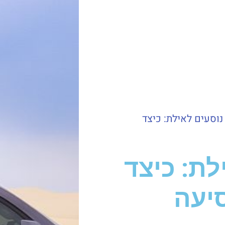
נוסעים לאילת: כיצד
לת: כיצד
יעה