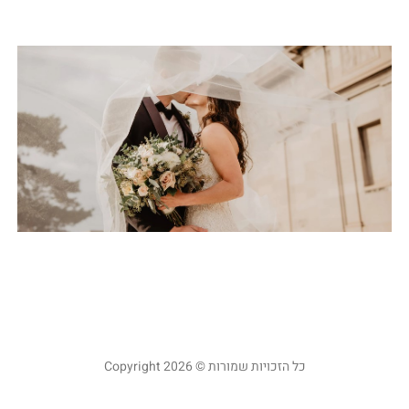
קר
כ
ע
ח
א
ח
ב
או
 2024
קר
כל הזכויות שמורות © Copyright 2026