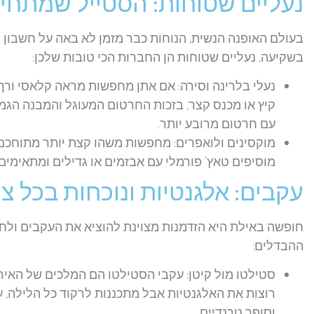
נעליים שטוחות: הסטייל שמתחיל
בעולם האופנה הנשית, הנוחות כבר מזמן לא באה על חשבון הי
בשקיעה, נעליים שטוחות הן החברות הכי טובות שלכן:
נעלי בלרינה וסירה:
אם אתן מחפשות מראה קלאסי ורך
קיץ או מכנס קצר, בזכות החרטום המעוגל והמבנה הגמיש
עם חרטום מרובע יותר.
מוקסינים ולואפרים:
מחפשות משהו קצת יותר מתוחכם? ה
מוסיפים טאץ' פורמלי עם אבזמים או גדילים ומתאימים 
עקבים: אלגנטיות ונוכחות בכל צ
חופשה באילת היא הזדמנות מצוינת להוציא את העקבים ולחגו
ההבדלים:
סטילטו מול קיטן:
עקבי הסטילטו הם המלכים של האירוע
וסופר טרנדיים.